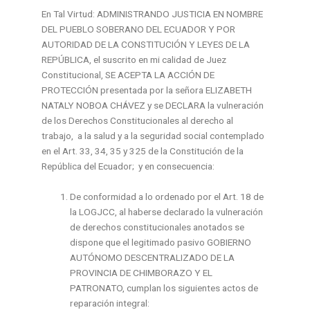
En Tal Virtud: ADMINISTRANDO JUSTICIA EN NOMBRE
DEL PUEBLO SOBERANO DEL ECUADOR Y POR
AUTORIDAD DE LA CONSTITUCIÓN Y LEYES DE LA
REPÚBLICA, el suscrito en mi calidad de Juez
Constitucional, SE ACEPTA LA ACCIÓN DE
PROTECCIÓN presentada por la señora ELIZABETH
NATALY NOBOA CHÁVEZ y se DECLARA la vulneración
de los Derechos Constitucionales al derecho al
trabajo, a la salud y a la seguridad social contemplado
en el Art. 33, 34, 35 y 325 de la Constitución de la
República del Ecuador; y en consecuencia:
De conformidad a lo ordenado por el Art. 18 de
la LOGJCC, al haberse declarado la vulneración
de derechos constitucionales anotados se
dispone que el legitimado pasivo GOBIERNO
AUTÓNOMO DESCENTRALIZADO DE LA
PROVINCIA DE CHIMBORAZO Y EL
PATRONATO, cumplan los siguientes actos de
reparación integral: