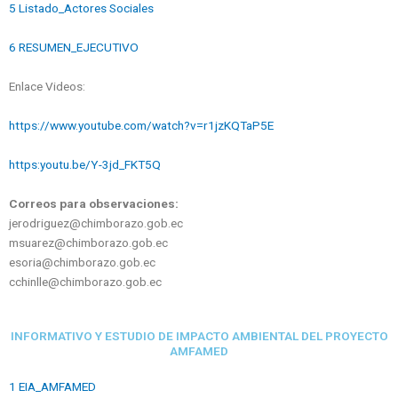
5 Listado_Actores Sociales
6 RESUMEN_EJECUTIVO
Enlace Videos:
https://www.youtube.com/watch?v=r1jzKQTaP5E
https:youtu.be/Y-3jd_FKT5Q
Correos para observaciones:
jerodriguez@chimborazo.gob.ec
msuarez@chimborazo.gob.ec
esoria@chimborazo.gob.ec
cchinlle@chimborazo.gob.ec
INFORMATIVO Y ESTUDIO DE IMPACTO AMBIENTAL DEL PROYECTO
AMFAMED
1 EIA_AMFAMED