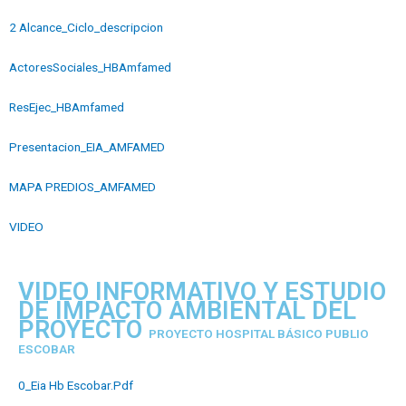
2 Alcance_Ciclo_descripcion
ActoresSociales_HBAmfamed
ResEjec_HBAmfamed
Presentacion_EIA_AMFAMED
MAPA PREDIOS_AMFAMED
VIDEO
VIDEO INFORMATIVO Y ESTUDIO
DE IMPACTO AMBIENTAL DEL
PROYECTO
PROYECTO HOSPITAL BÁSICO PUBLIO
ESCOBAR
0_Eia Hb Escobar.Pdf