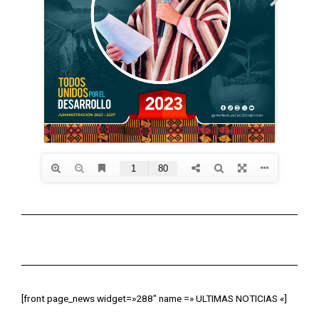
[front page_news widget=»288″ name =» ULTIMAS NOTICIAS «]